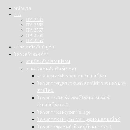
Skip
หน้าแรก
to
ITA
content
ITA 2565
ITA 2566
ITA 2567
ITA 2568
ITA 2569
สายงานบังคับบัญชา
โครงสร้างองค์กร
งานป้องกันปราบปราม
งานมวลชนสัมพันธ์(ตชส)
อาสาสมัครตำรวจบ้านสน.สายไหม
โครงการครูตำรวจแดร์สถานีตำรวจนครบาล
สายไหม
โครงการสมาร์ทเชฟตี้โซนแอนเน็กซ์
สน.สายไหม 4.0
โครงการRTPcyber Villiage
โครงการRTPcyber Villiagชุมชนแอนเน็กซ์
โครงการชุมชนยั่งยืนหมู่บ้านมารวย 1