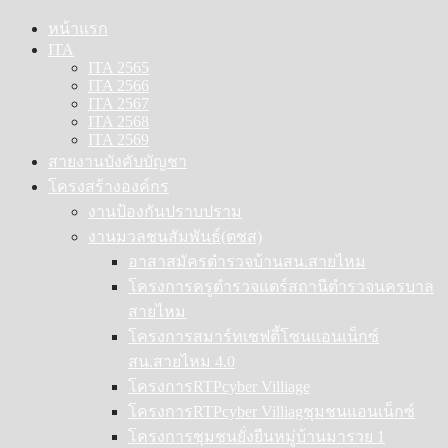
Skip
หน้าแรก
to
ITA
content
ITA 2565
ITA 2566
ITA 2567
ITA 2568
ITA 2569
สายงานบังคับบัญชา
โครงสร้างองค์กร
งานป้องกันปราบปราม
งานมวลชนสัมพันธ์(ตชส)
อาสาสมัครตำรวจบ้านสน.สายไหม
โครงการครูตำรวจแดร์สถานีตำรวจนครบาล
สายไหม
โครงการสมาร์ทเชฟตี้โซนแอนเน็กซ์
สน.สายไหม 4.0
โครงการRTPcyber Villiage
โครงการRTPcyber Villiagชุมชนแอนเน็กซ์
โครงการชุมชนยั่งยืนหมู่บ้านมารวย 1