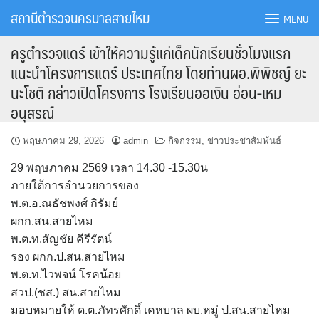
Skip
สถานีตำรวจนครบาลสายไหม
MENU
to
content
ครูตำรวจแดร์ เข้าให้ความรู้แก่เด็กนักเรียนชั่วโมงแรก
แนะนำโครงการแดร์ ประเทศไทย โดยท่านผอ.พิพิชญ์ ยะ
นะโชติ กล่าวเปิดโครงการ โรงเรียนออเงิน อ่อน-เหม
อนุสรณ์
พฤษภาคม 29, 2026
admin
กิจกรรม
,
ข่าวประชาสัมพันธ์
29 พฤษภาคม 2569 เวลา 14.30 -15.30น
ภายใต้การอำนวยการของ
พ.ต.อ.ณธัชพงศ์ กิรัมย์
ผกก.สน.สายไหม
พ.ต.ท.สัญชัย คีรีรัตน์
รอง ผกก.ป.สน.สายไหม
พ.ต.ท.ไวพจน์ โรคน้อย
สวป.(ชส.) สน.สายไหม
มอบหมายให้ ด.ต.ภัทรศักดิ์ เคหบาล ผบ.หมู่ ป.สน.สายไหม