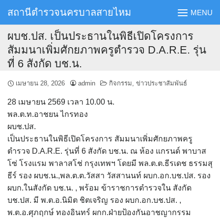
Skip
สถานีตำรวจนครบาลสายไหม
MENU
to
content
ผบช.ปส. เป็นประธานในพิธีเปิดโครงการ
สัมมนาเพิ่มศักยภาพครูตำรวจ D.A.R.E. รุ่น
ที่ 6 สังกัด บช.น.
เมษายน 28, 2026
admin
กิจกรรม
,
ข่าวประชาสัมพันธ์
28 เมษายน 2569 เวลา 10.00 น.
พล.ต.ท.อาชยน ไกรทอง
ผบช.ปส.
เป็นประธานในพิธีเปิดโครงการ สัมมนาเพิ่มศักยภาพครู
ตำรวจ D.A.R.E. รุ่นที่ 6 สังกัด บช.น. ณ ห้อง แกรนด์ พาบาส
โซ่ โรงแรม พาลาสโช่ กรุงเทพฯ โดยมี พล.ต.ต.ธีรเดช ธรรมสุ
ธีร์ รอง ผบช.น.,พล.ต.ต.วัสสา วัสสานนท์ ผบก.อก.บช.ปส. รอง
ผบก.ในสังกัด บช.น. , พร้อม ข้าราชการตำรวจใน สังกัด
บช.ปส. มี พ.ต.อ.นิมิต ชิตเจริญ รอง ผบก.อก.บช.ปส. ,
พ.ต.อ.ศุภฤกษ์ ทองอินทร์ ผกก.ฝ่ายป้องกันอาชญากรรม