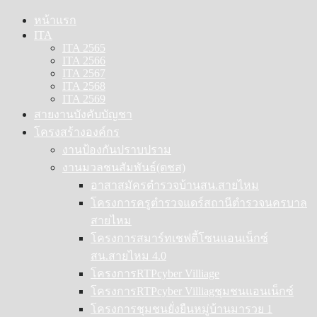
Skip
หน้าแรก
to
ITA
content
ITA 2565
ITA 2566
ITA 2567
ITA 2568
ITA 2569
สายงานบังคับบัญชา
โครงสร้างองค์กร
งานป้องกันปราบปราม
งานมวลชนสัมพันธ์(ตชส)
อาสาสมัครตำรวจบ้านสน.สายไหม
โครงการครูตำรวจแดร์สถานีตำรวจนครบาล
สายไหม
โครงการสมาร์ทเชฟตี้โซนแอนเน็กซ์
สน.สายไหม 4.0
โครงการRTPcyber Villiage
โครงการRTPcyber Villiagชุมชนแอนเน็กซ์
โครงการชุมชนยั่งยืนหมู่บ้านมารวย 1