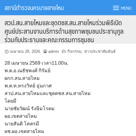
Skip
สถานีตำรวจนครบาลสายไหม
MENU
to
content
สวป.สน.สายไหมและชุดตชส.สน.สายไหมร่วมพิธีเปิด
ศูนย์ประสานงานบริการด้านสุขภาพชุมชนประชานุกูล
ร่วมกับประธานและคณะกรรมการชุมชน
เมษายน 28, 2026
admin
กิจกรรม
,
ข่าวประชาสัมพันธ์
28 เมษายน 2569 เวลา11.00น.
พ.ต.อ.ณธัชพงศ์ กิรัมย์
ผกก.สน.สายไหม
พ.ต.ท.ทรงวิทย์ อุ่นกาศ
สวป.สน.สายไหมและชุดตชส.สน.สายไหม
โดยมี
นายชัยวัฒน์ รังษีมโรดม
ผอ.เขตสายไหม
นายสันติ โคตรมี
ผช.ผอ.เขตสายไหม