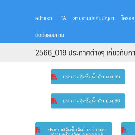
Skip
to
หน้าแรก
ITA
สายงานบังคับบัญชา
โครงส
content
ติดต่อสอบถาม
2566_O19 ประกาศต่างๆ เกี่ยวกับการจ
ประกาศจัดซื้อน้ำมัน-ต.ค.65
ประกาศจัดซื้อน้ำมัน ม.ค.66
ประกาศจัดซื้อจัดจ้าง จ้างค่า
ซ่อมเครื่องวัดแอลกอฮอล์