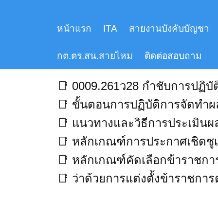
Skip
to
หน้าแรก
ITA
สายงานบังคับบัญชา
content
O27 หลักเกณฑ์การบริหารแล
กต.ตร.สน.สายไหม
ติดต่อสอบถาม
📑
0009.261ว28 กำชับการปฏิบั
📑
ขั้นตอนการปฏิบัติการจัดท
📑
แนวทางและวิธีการประเมินผ
📑
หลักเกณฑ์การประกาศเชิดชูเ
📑
หลักเกณฑ์คัดเลือกข้าราชกา
📑
ว่าด้วยการแต่งตั้งข้าราชการ