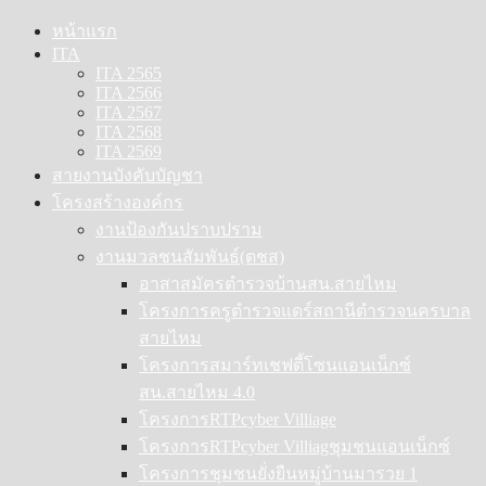
Skip
หน้าแรก
to
ITA
content
ITA 2565
ITA 2566
ITA 2567
ITA 2568
ITA 2569
สายงานบังคับบัญชา
โครงสร้างองค์กร
งานป้องกันปราบปราม
งานมวลชนสัมพันธ์(ตชส)
อาสาสมัครตำรวจบ้านสน.สายไหม
โครงการครูตำรวจแดร์สถานีตำรวจนครบาล
สายไหม
โครงการสมาร์ทเชฟตี้โซนแอนเน็กซ์
สน.สายไหม 4.0
โครงการRTPcyber Villiage
โครงการRTPcyber Villiagชุมชนแอนเน็กซ์
โครงการชุมชนยั่งยืนหมู่บ้านมารวย 1