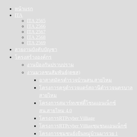
Skip
หน้าแรก
to
ITA
content
ITA 2565
ITA 2566
ITA 2567
ITA 2568
ITA 2569
สายงานบังคับบัญชา
โครงสร้างองค์กร
งานป้องกันปราบปราม
งานมวลชนสัมพันธ์(ตชส)
อาสาสมัครตำรวจบ้านสน.สายไหม
โครงการครูตำรวจแดร์สถานีตำรวจนครบาล
สายไหม
โครงการสมาร์ทเชฟตี้โซนแอนเน็กซ์
สน.สายไหม 4.0
โครงการRTPcyber Villiage
โครงการRTPcyber Villiagชุมชนแอนเน็กซ์
โครงการชุมชนยั่งยืนหมู่บ้านมารวย 1