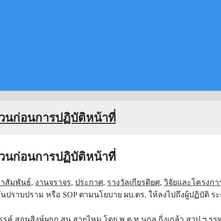
ก่อนการปฏิบัติหน้าที่
ก่อนการปฏิบัติหน้าที่
าสัมพันธ์
,
งานจราจร
,
ประกาศ
,
รางวัลเกียรติยศ
,
วิจัยและโครงกา
นปราบปราม หรือ SOP ตามนโยบาย ผบ.ตร. ให้ลงไปถึงผู้ปฏิบัติ ระดั
สรรค์ สอนสิงห์ผกก.สน.สายไหม โดย พ.ต.ท.นุกูล กิ่งเกล้า สวป.ฯ ร