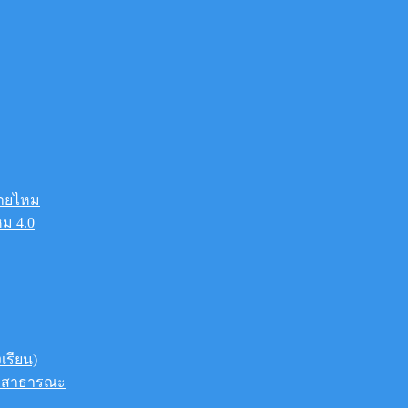
ายไหม
ม 4.0
รียน)
องสาธารณะ