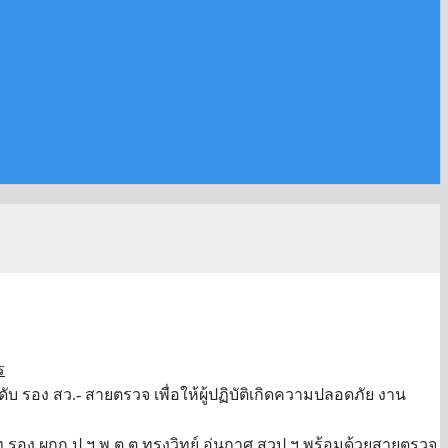
ร
บ รอง สว.- สายตรวจ เพื่อให้ผู้ปฏิบัติเกิดความปลอดภัย งาน
รท.รอง ผกก.ป.ฯ พ.ต.ต.ทรงวิทย์ อุ่นกาศ สวป.ฯ พร้อมด้วยสายตรวจ