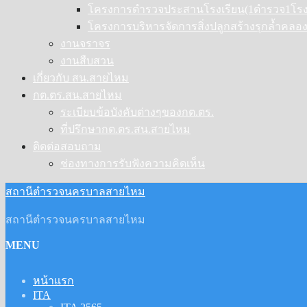
โครงการตำรวจประสานโรงเรียน(1ตำรวจ1โรงเ
โครงการบริหารจัดการสิ่งปลูกสร้างรุกล้ำคล
งานจราจร
งานสืบสวน
เกี่ยวกับ สน.สายไหม
กต.ตร.สน.สายไหม
ระเบียบข้อบังคับต่างๆของกต.ตร.
ที่ปรึกษากต.ตร.สน.สายไหม
ติดต่อสอบถาม
ช่องทางการรับฟังความคิดเห็น
สถานีตำรวจนครบาลสายไหม
สถานีตำรวจนครบาลสายไหม
MENU
หน้าแรก
ITA