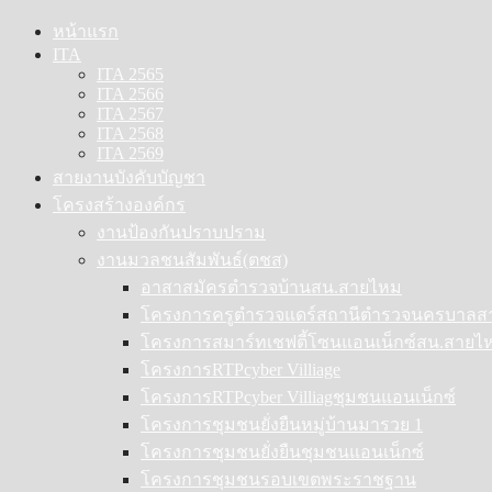
Skip
หน้าแรก
to
ITA
content
ITA 2565
ITA 2566
ITA 2567
ITA 2568
ITA 2569
สายงานบังคับบัญชา
โครงสร้างองค์กร
งานป้องกันปราบปราม
งานมวลชนสัมพันธ์(ตชส)
อาสาสมัครตำรวจบ้านสน.สายไหม
โครงการครูตำรวจแดร์สถานีตำรวจนครบาลส
โครงการสมาร์ทเชฟตี้โซนแอนเน็กซ์สน.สายไห
โครงการRTPcyber Villiage
โครงการRTPcyber Villiagชุมชนแอนเน็กซ์
โครงการชุมชนยั่งยืนหมู่บ้านมารวย 1
โครงการชุมชนยั่งยืนชุมชนแอนเน็กซ์
โครงการชุมชนรอบเขตพระราชฐาน