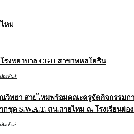
ยไหม
าก โรงพยาบาล CGH สาขาพหลโยธิน
สัมพันธ์
วิทยา สายไหมพร้อมคณะครูจัดกิจกรรมการ ( 
ากชุด S.W.A.​T.​ สน.สายไหม ณ โรงเรียนผ่
สัมพันธ์