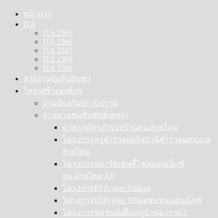
Skip
หน้าแรก
to
ITA
content
ITA 2565
ITA 2566
ITA 2567
ITA 2568
ITA 2569
สายงานบังคับบัญชา
โครงสร้างองค์กร
งานป้องกันปราบปราม
งานมวลชนสัมพันธ์(ตชส)
อาสาสมัครตำรวจบ้านสน.สายไหม
โครงการครูตำรวจแดร์สถานีตำรวจนครบาล
สายไหม
โครงการสมาร์ทเชฟตี้โซนแอนเน็กซ์
สน.สายไหม 4.0
โครงการRTPcyber Villiage
โครงการRTPcyber Villiagชุมชนแอนเน็กซ์
โครงการชุมชนยั่งยืนหมู่บ้านมารวย 1