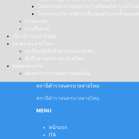
โครงการตำรวจประสานโรงเรียน(1ตำรวจ1โรงเร
โครงการบริหารจัดการสิ่งปลูกสร้างรุกล้ำคลอ
งานจราจร
งานสืบสวน
เกี่ยวกับ สน.สายไหม
กต.ตร.สน.สายไหม
ระเบียบข้อบังคับต่างๆของกต.ตร.
ที่ปรึกษากต.ตร.สน.สายไหม
ติดต่อสอบถาม
ช่องทางการรับฟังความคิดเห็น
สถานีตำรวจนครบาลสายไหม
สถานีตำรวจนครบาลสายไหม
MENU
หน้าแรก
ITA