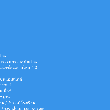
ยไหม
ีตำรวจนครบาลสายไหม
เน็กซ์สน.สายไหม 4.0
มชนแอนเน็กซ์
มารวย 1
นเน็กซ์
าชฐาน
น(1ตำรวจ1โรงเรียน)
กสร้างรุกล้ำคลองสาธารณะ