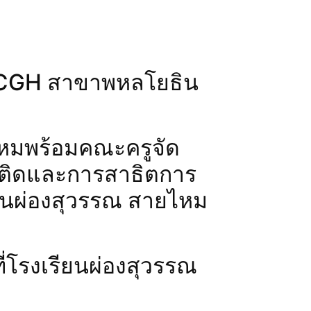
ล CGH สาขาพหลโยธิน
ไหมพร้อมคณะครูจัด
เสพติดและการสาธิตการ
ียนผ่องสุวรรณ สายไหม
่โรงเรียนผ่องสุวรรณ