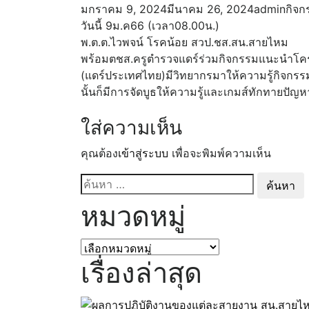
มกราคม 9, 2024
มีนาคม 26, 2024
admin
กิจก
วันนี้ 9ม.ค66 (เวลา08.00น.)
พ.ต.ต.ไวพจน์​ โรคน้อย​ สวป.ชส.สน.สายไหม
พร้อมตชส.ครูตำรวจแดร์ร่วมกิจกรรมแนะนำโครงการ
(แดร์ประเทศไทย)​มีวิทยากรมาให้ความรู้กิจกร
นั้นก็มีการจัดบูธให้ความรู้และเกมส์ทักทายป
ใส่ความเห็น
คุณต้อง
เข้าสู่ระบบ
เพื่อจะพิมพ์ความเห็น
ค้นหา
สำหรับ:
หมวดหมู่
หมวด
หมู่
เรื่องล่าสุด