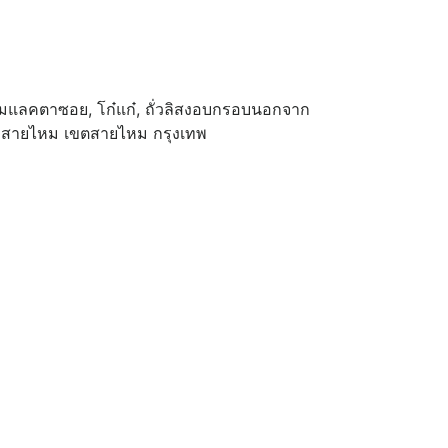
นมแลคตาซอย, โก๋แก๋, ถั่วลิสงอบกรอบนอกจาก
งสายไหม​ เขตสายไหม​ กรุงเทพ