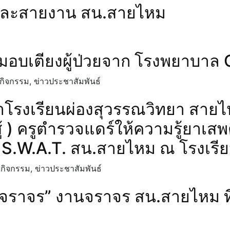
ต่ละสายงาน สน.สายไหม
มอบเตียงผู้ป่วยจาก โรงพยาบา
กิจกรรม
,
ข่าวประชาสัมพันธ์
าโรงเรียนผ่องสุวรรณวิทยา สาย
สู้ ) ครูตำรวจแดร์ให้ความรู้ยา
ด S.W.A.​T.​ สน.สายไหม ณ โรงเร
n
กิจกรรม
,
ข่าวประชาสัมพันธ์
ัยจราจร” งานจราจร สน.สายไหม ที