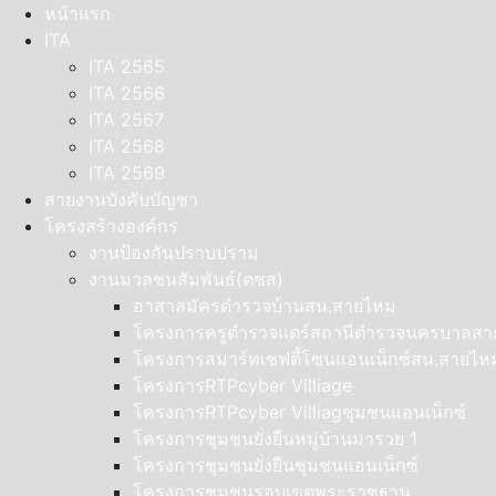
Skip
หน้าแรก
to
ITA
content
ITA 2565
ITA 2566
ITA 2567
ITA 2568
ITA 2569
สายงานบังคับบัญชา
โครงสร้างองค์กร
งานป้องกันปราบปราม
งานมวลชนสัมพันธ์(ตชส)
อาสาสมัครตำรวจบ้านสน.สายไหม
โครงการครูตำรวจแดร์สถานีตำรวจนครบาลส
โครงการสมาร์ทเชฟตี้โซนแอนเน็กซ์สน.สายไห
โครงการRTPcyber Villiage
โครงการRTPcyber Villiagชุมชนแอนเน็กซ์
โครงการชุมชนยั่งยืนหมู่บ้านมารวย 1
โครงการชุมชนยั่งยืนชุมชนแอนเน็กซ์
โครงการชุมชนรอบเขตพระราชฐาน