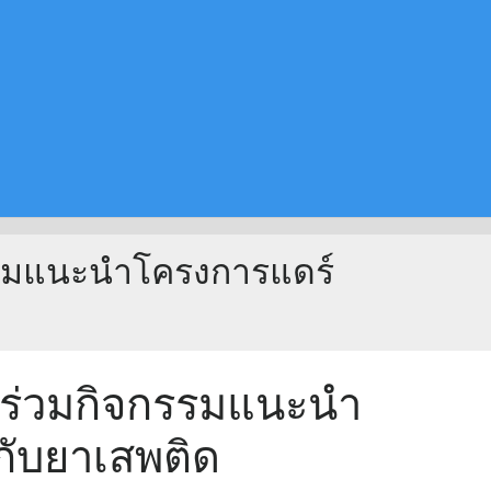
รรมแนะนำโครงการแดร์
์ร่วมกิจกรรมแนะนำ
วกับยาเสพติด