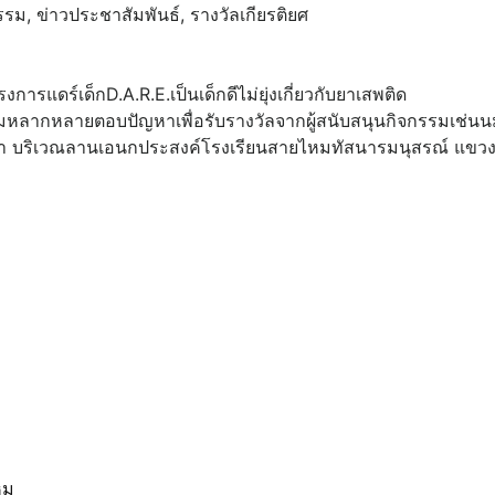
รรม
,
ข่าวประชาสัมพันธ์
,
รางวัลเกียรติยศ
แดร์เด็กD.A.R.E.เป็นเด็กดีไม่ยุ่งเกี่ยวกับยาเสพติด
รมหลากหลาย​ตอบปัญหาเพื่อรับรางวัลจากผู้สนับสนุนกิจกรรมเช่น
ัญหา​ บริเวณลานเอนกประสงค์โรงเรียนสายไหมทัสนารมนุสรณ์​ แขว