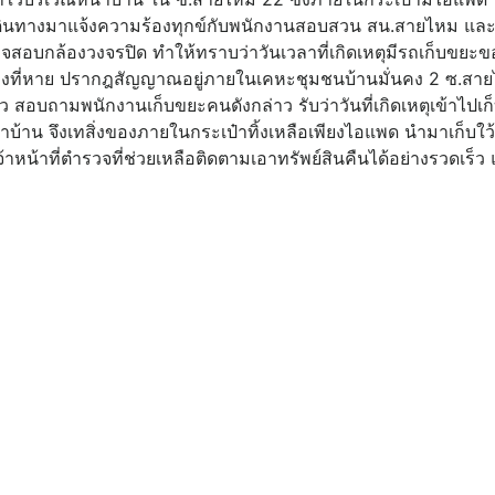
ได้เดินทางมาแจ้งความร้องทุกข์กับพนักงานสอบสวน สน.สายไหม แล
จสอบกล้องวงจรปิด ทำให้ทราบว่าวันเวลาที่เกิดเหตุมีรถเก็บขยะ
ที่หาย ปรากฎสัญญาณอยู่ภายในเคหะชุมชนบ้านมั่นคง 2 ซ.สายไห
ว สอบถามพนักงานเก็บขยะคนดังกล่าว รับว่าวันที่เกิดเหตุเข้าไปเก็
หน้าบ้าน จึงเทสิ่งของภายในกระเป๋าทิ้งเหลือเพียงไอแพด นำมาเก็
้าหน้าที่ตำรวจที่ช่วยเหลือติดตามเอาทรัพย์สินคืนได้อย่างรวดเร็