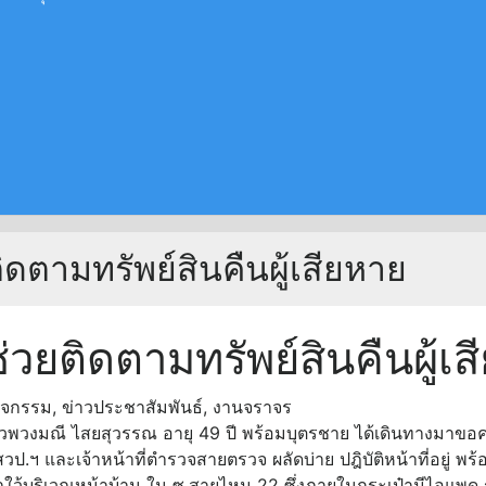
ตามทรัพย์สินคืนผู้เสียหาย
ยติดตามทรัพย์สินคืนผู้เส
ิจกรรม
,
ข่าวประชาสัมพันธ์
,
งานจราจร
าวพวงมณี ไสยสุวรรณ อายุ 49 ปี พร้อมบุตรชาย ได้เดินทางมาขอค
ป.ฯ และเจ้าหน้าที่ตำรวจสายตรวจ ผลัดบ่าย ปฎิบัติหน้าที่อยู่ พร้อ
าใว้บริเวณหน้าบ้าน ใน ซ.สายไหม 22 ซึ่งภายในกระเป๋ามีไอแพด