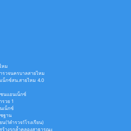
ยไหม
ีตำรวจนครบาลสายไหม
เน็กซ์สน.สายไหม 4.0
มชนแอนเน็กซ์
มารวย 1
นเน็กซ์
าชฐาน
น(1ตำรวจ1โรงเรียน)
กสร้างรุกล้ำคลองสาธารณะ