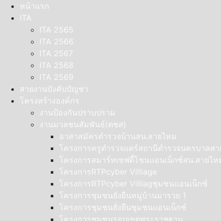
Skip
หน้าแรก
to
ITA
content
ITA 2565
ITA 2566
ITA 2567
ITA 2568
ITA 2569
สายงานบังคับบัญชา
โครงสร้างองค์กร
งานป้องกันปราบปราม
งานมวลชนสัมพันธ์(ตชส)
อาสาสมัครตำรวจบ้านสน.สายไหม
โครงการครูตำรวจแดร์สถานีตำรวจนครบาลส
โครงการสมาร์ทเชฟตี้โซนแอนเน็กซ์สน.สายไห
โครงการRTPcyber Villiage
โครงการRTPcyber Villiagชุมชนแอนเน็กซ์
โครงการชุมชนยั่งยืนหมู่บ้านมารวย 1
โครงการชุมชนยั่งยืนชุมชนแอนเน็กซ์
โครงการชุมชนรอบเขตพระราชฐาน