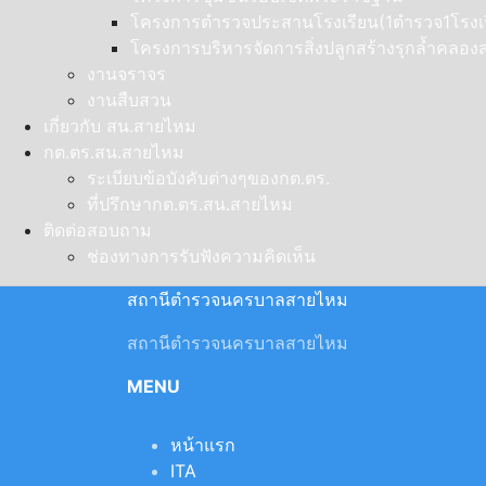
โครงการตำรวจประสานโรงเรียน(1ตำรวจ1โรงเร
โครงการบริหารจัดการสิ่งปลูกสร้างรุกล้ำคลอ
งานจราจร
งานสืบสวน
เกี่ยวกับ สน.สายไหม
กต.ตร.สน.สายไหม
ระเบียบข้อบังคับต่างๆของกต.ตร.
ที่ปรึกษากต.ตร.สน.สายไหม
ติดต่อสอบถาม
ช่องทางการรับฟังความคิดเห็น
สถานีตำรวจนครบาลสายไหม
สถานีตำรวจนครบาลสายไหม
MENU
หน้าแรก
ITA