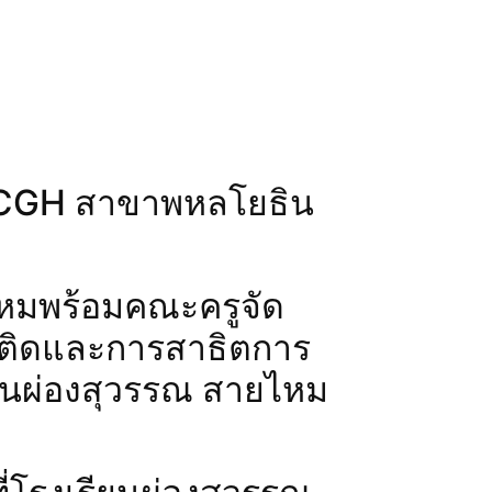
ล CGH สาขาพหลโยธิน
ไหมพร้อมคณะครูจัด
เสพติดและการสาธิตการ
ียนผ่องสุวรรณ สายไหม