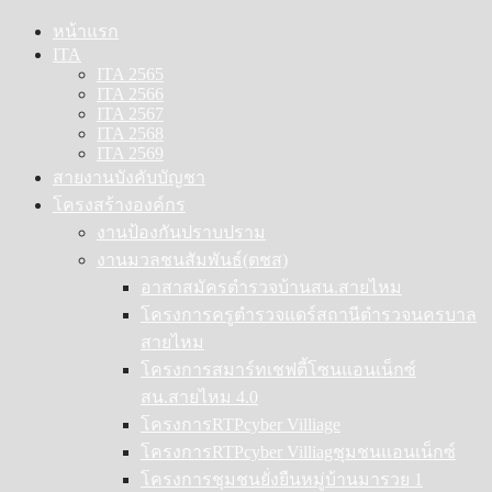
Skip
หน้าแรก
to
ITA
content
ITA 2565
ITA 2566
ITA 2567
ITA 2568
ITA 2569
สายงานบังคับบัญชา
โครงสร้างองค์กร
งานป้องกันปราบปราม
งานมวลชนสัมพันธ์(ตชส)
อาสาสมัครตำรวจบ้านสน.สายไหม
โครงการครูตำรวจแดร์สถานีตำรวจนครบาล
สายไหม
โครงการสมาร์ทเชฟตี้โซนแอนเน็กซ์
สน.สายไหม 4.0
โครงการRTPcyber Villiage
โครงการRTPcyber Villiagชุมชนแอนเน็กซ์
โครงการชุมชนยั่งยืนหมู่บ้านมารวย 1