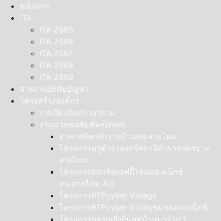
Skip
หน้าแรก
to
ITA
content
ITA 2565
ITA 2566
ITA 2567
ITA 2568
ITA 2569
สายงานบังคับบัญชา
โครงสร้างองค์กร
งานป้องกันปราบปราม
งานมวลชนสัมพันธ์(ตชส)
อาสาสมัครตำรวจบ้านสน.สายไหม
โครงการครูตำรวจแดร์สถานีตำรวจนครบาล
สายไหม
โครงการสมาร์ทเชฟตี้โซนแอนเน็กซ์
สน.สายไหม 4.0
โครงการRTPcyber Villiage
โครงการRTPcyber Villiagชุมชนแอนเน็กซ์
โครงการชุมชนยั่งยืนหมู่บ้านมารวย 1