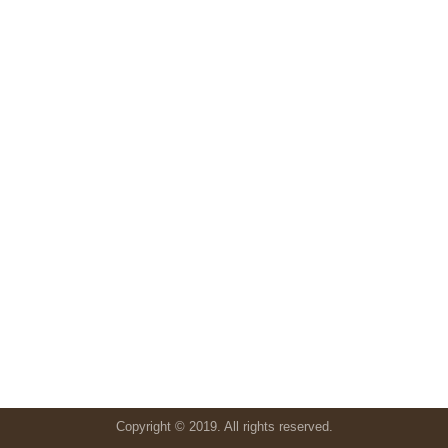
Copyright © 2019. All rights reserved.